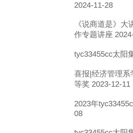
2024-11-28
《说商道是》大讲堂
作专题讲座
2024
tyc33455cc
喜报|经济管理系
等奖
2023-12-11
2023年tyc3
08
tyc33455c