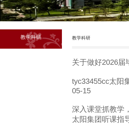
教学科研
教学科研
关于做好2026
tyc33455c
05-15
深入课堂抓教学，
太阳集团听课指