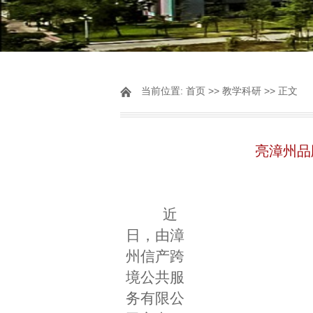
当前位置:
首页
>>
教学科研
>> 正文
亮漳州品
近
日，由漳
州信产跨
境公共服
务有限公