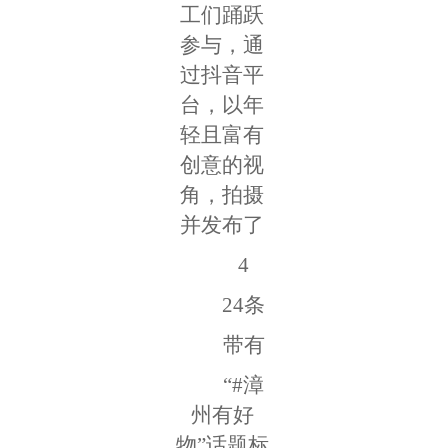
工们踊跃
参与，通
过抖音平
台，以年
轻且富有
创意的视
角，拍摄
并发布了
4
24条
带有
“#漳
州有好
物”话题标