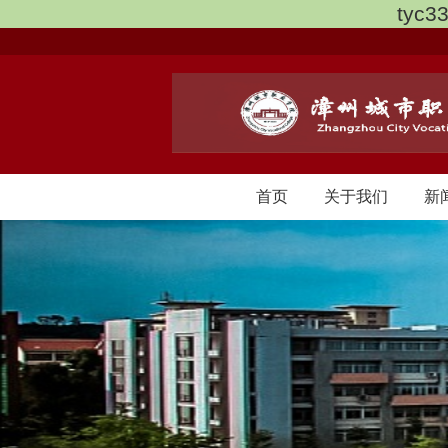
tyc3
首页
关于我们
新