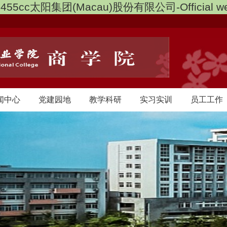
3455cc太阳集团(Macau)股份有限公司-Official we
闻中心
党建园地
教学科研
实习实训
员工工作