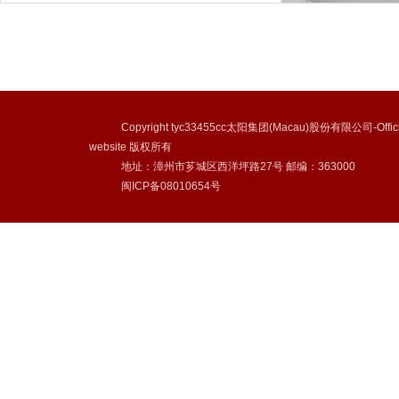
Copyright tyc33455cc太阳集团(Macau)股份有限公司-Offici
website 版权所有
地址：漳州市芗城区西洋坪路27号 邮编：363000
闽ICP备08010654号