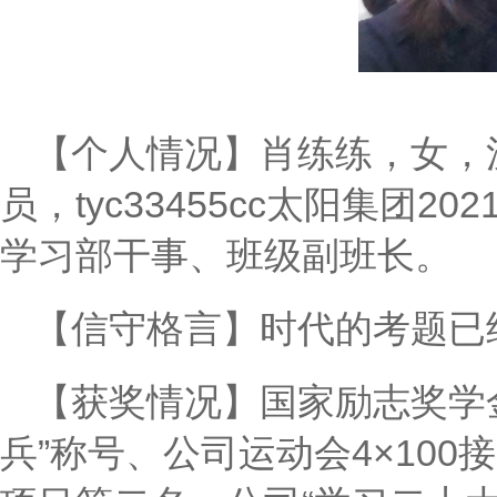
【个人情况】肖练练，女，汉
员，tyc33455cc太阳集团
学习部干事、班级副班长。
【信守格言】时代的考题已
【获奖情况】国家励志奖学
兵”称号、公司运动会4×100