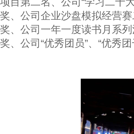
项目第二名、公司“学习二十
奖、公司企业沙盘模拟经营赛
奖、公司一年一度读书月系列活
奖、公司“优秀团员”、“优秀团