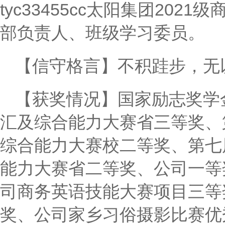
tyc33455cc太阳集团20
部负责人、班级学习委员。
【信守格言】不积跬步，无
【获奖情况】国家励志奖学
汇及综合能力大赛省三等奖、
综合能力大赛校二等奖、第七
能力大赛省二等奖、公司一等
司商务英语技能大赛项目三等
奖、公司家乡习俗摄影比赛优