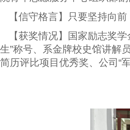
【信守格言】只要坚持向前
【获奖情况】国家励志奖学
生”称号、系金牌校史馆讲解
简历评比项目优秀奖、公司“军