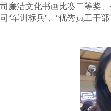
司廉洁文化书画比赛二等奖、
司“军训标兵”、“优秀员工干部