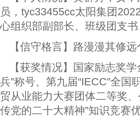
员，tyc33455cc太阳集团
心组织部副部长、班级团支书
【信守格言】路漫漫其修远
【获奖情况】国家励志奖学
兵”称号、第九届“IECC”
贸从业能力大赛团体二等奖、
传党的二十大精神”知识竞赛