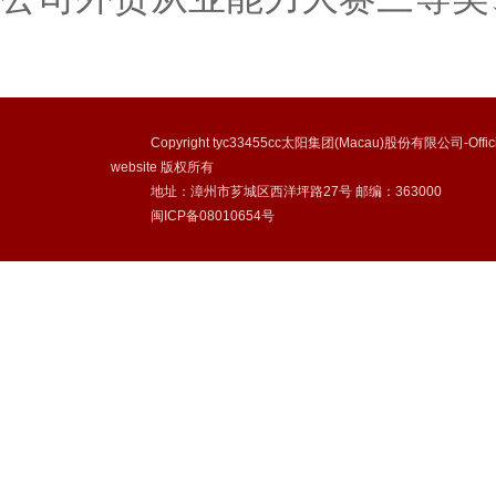
Copyright tyc33455cc太阳集团(Macau)股份有限公司-Offici
website 版权所有
地址：漳州市芗城区西洋坪路27号 邮编：363000
闽ICP备08010654号