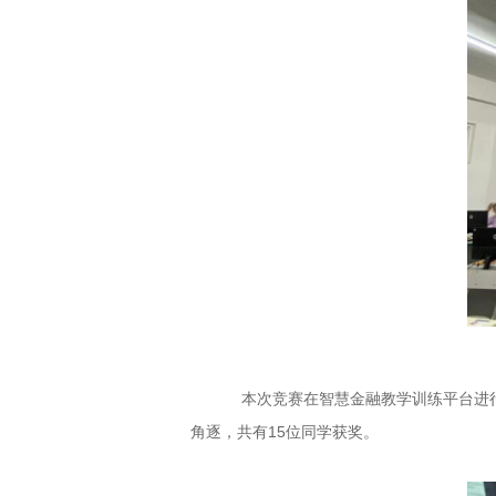
本次竞赛在智慧金融教学训练平台进行
角逐，共有15位同学获奖。