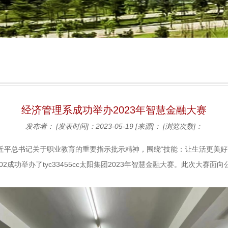
经济管理系成功举办2023年智慧金融大赛
发布者：
[发表时间]：2023-05-19
[来源]：
[浏览次数]：
平总书记关于职业教育的重要指示批示精神，围绕“技能：让生活更美好
02成功举办了tyc33455cc太阳集团2023年智慧金融大赛。此次大赛