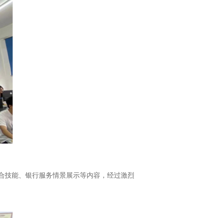
合技能、银行服务情景展示等内容，经过激烈